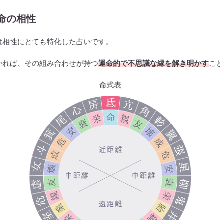
命の相性
は相性にとても特化した占いです。
かれば、その組み合わせが持つ
運命的で不思議な縁を解き明かす
こ
命式表