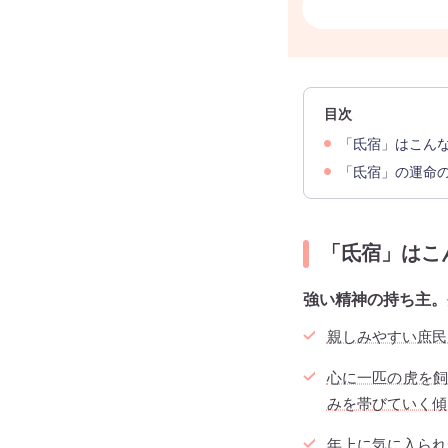
目次
「氐宿」はこん
「氐宿」の運命
「氐宿」はこ
強い精神の持ち主。
親しみやすい庶民
心に一匹の虎を
みを帯びていく傾
年上に気に入られ