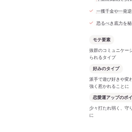
一獲千金や一発逆
恐るべき底力を秘
モテ要素
抜群のコミュニケー
られるタイプ
好みのタイプ
派手で遊び好きや変
強く惹かれることに
恋愛運アップのポ
少々打たれ弱く、守
に