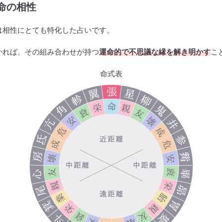
命の相性
は相性にとても特化した占いです。
かれば、その組み合わせが持つ
運命的で不思議な縁を解き明かす
こ
命式表